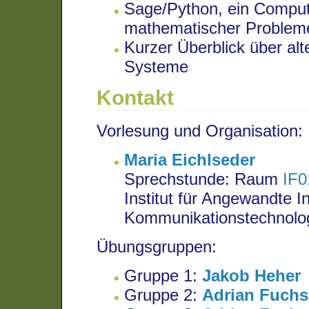
Sage/Python, ein Compu
mathematischer Problem
Kurzer Überblick über alter
Systeme
Kontakt
Vorlesung und Organisation:
Maria Eichlseder
Sprechstunde: Raum
IF0
Institut für Angewandte 
Kommunikationstechnolog
Übungsgruppen:
Gruppe 1:
Jakob Heher
Gruppe 2:
Adrian Fuchs