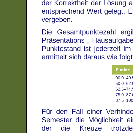
der Korrektheit der Lösung a
entsprechend Wert gelegt. 
vergeben.
Die Gesamtpunktezahl ergi
Präsentations-, Hausaufgabe
Punktestand ist jederzeit i
ermittelt sich daraus wie folgt
Punkte
00.0–49.
50.0–62.
62.5–74.
75.0–87.
87.5–100
Für den Fall einer Verhinde
Semester die Möglichkeit ei
der die Kreuze trotzd