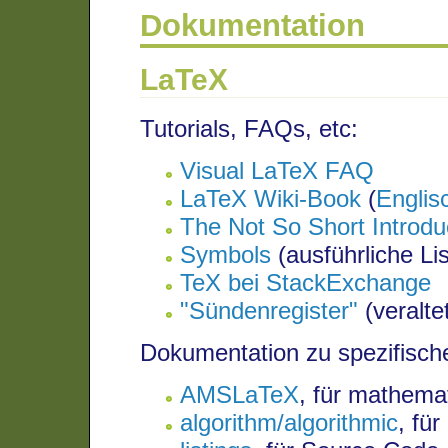
Dokumentation
LaTeX
Tutorials, FAQs, etc:
Visual LaTeX FAQ
LaTeX Wiki-Book
(
Englis
The Not So Short Introdu
Symbols
(ausführliche Li
TeX bei StackExchange
"Sündenregister"
(veralte
Dokumentation zu spezifisch
AMSLaTeX
, für mathema
algorithm/algorithmic
, fü