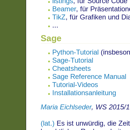
listings
, für Source Code
Beamer
, für Präsentation
TikZ
, für Grafiken und D
...
Sage
Python-Tutorial
(insbeson
Sage-Tutorial
Cheatsheets
Sage Reference Manual
Tutorial-Videos
Installationsanleitung
Maria Eichlseder
, WS 2015/1
(lat.)
Es ist unwürdig, die Ze