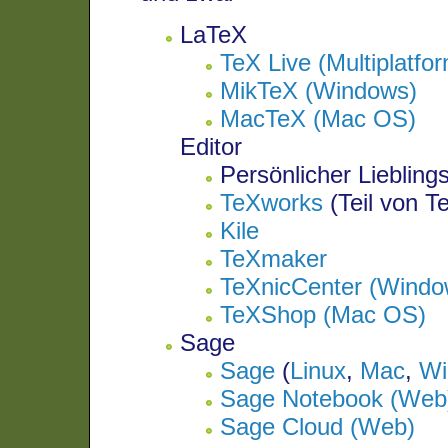
LaTeX
TeX Live (Multiplatfo
MikTeX (Windows)
MacTeX (Mac OS)
Editor
Persönlicher Liebling
TeXworks
(Teil von T
Kile
TeXmaker
TeXnicCenter (Windo
TeXShop (Mac OS)
Sage
Sage
(
Linux
,
Mac
,
Wi
Sage Notebook (Web
Sage Cloud (Web)