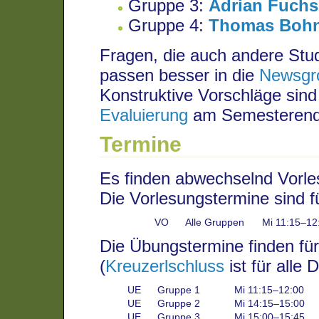
Gruppe 3:
Adrian Fuchs
Gruppe 4:
Thomas Bohn
Fragen, die auch andere Stud
passen besser in die
Newsgr
Konstruktive Vorschläge sind
Evaluierung
am Semesterende
Termine
Es finden abwechselnd Vorle
Die Vorlesungstermine sind 
VO
Alle Gruppen
Mi 11:15–12
Die Übungstermine finden für
(
Kreuzerlschluss
ist für alle 
UE
Gruppe 1
Mi 11:15–12:00
UE
Gruppe 2
Mi 14:15–15:00
UE
Gruppe 3
Mi 15:00–15:45