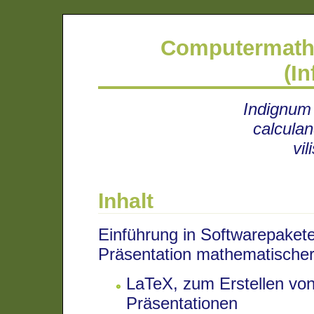
Computermathe
(In
Indignum 
calculan
vi
Inhalt
Einführung in Softwarepakete
Präsentation mathematische
LaTeX, zum Erstellen v
Präsentationen