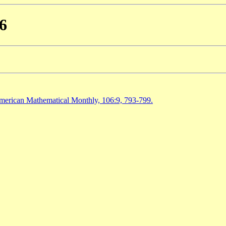
6
merican Mathematical Monthly, 106:9, 793-799.